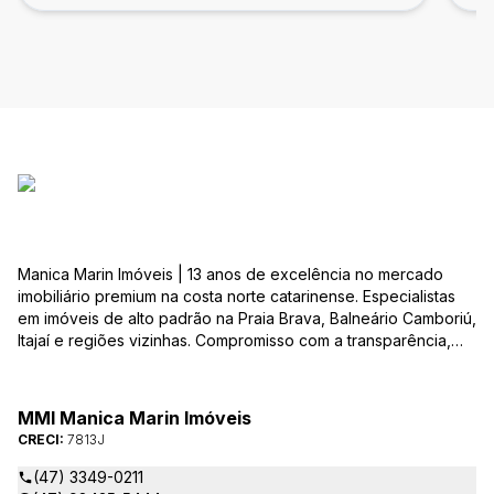
Manica Marin Imóveis | 13 anos de excelência no mercado
imobiliário premium na costa norte catarinense. Especialistas
em imóveis de alto padrão na Praia Brava, Balneário Camboriú,
Itajaí e regiões vizinhas. Compromisso com a transparência,
integridade e realização dos sonhos de nossa seleta clientela.
Sua jornada imobiliária merece o melhor – conte com quem
entende e valoriza seu investimento.
MMI Manica Marin Imóveis
CRECI:
7813J
(47) 3349-0211