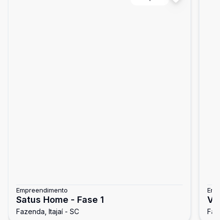
Empreendimento
Emp
Satus Home - Fase 1
Ve
Fazenda, Itajaí - SC
Faze