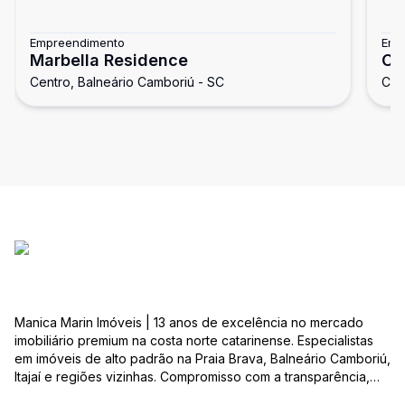
Empreendimento
Emp
Marbella Residence
Co
Centro, Balneário Camboriú - SC
Cen
Manica Marin Imóveis | 13 anos de excelência no mercado
imobiliário premium na costa norte catarinense. Especialistas
em imóveis de alto padrão na Praia Brava, Balneário Camboriú,
Itajaí e regiões vizinhas. Compromisso com a transparência,
integridade e realização dos sonhos de nossa seleta clientela.