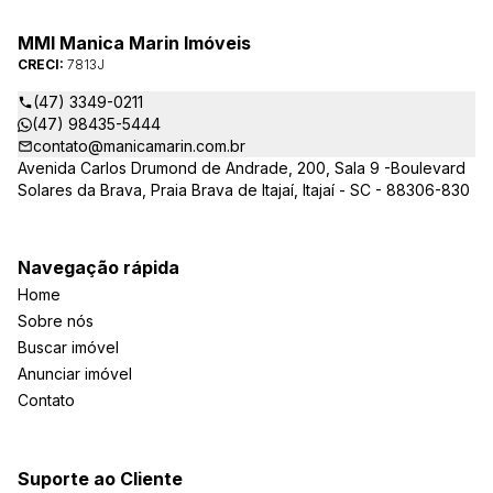
Sua jornada imobiliária merece o melhor – conte com quem
entende e valoriza seu investimento.
MMI Manica Marin Imóveis
CRECI:
7813J
(47) 3349-0211
(47) 98435-5444
contato@manicamarin.com.br
Avenida Carlos Drumond de Andrade, 200, Sala 9 -Boulevard
Solares da Brava, Praia Brava de Itajaí, Itajaí - SC - 88306-830
Navegação rápida
Home
Sobre nós
Buscar imóvel
Anunciar imóvel
Contato
Suporte ao Cliente