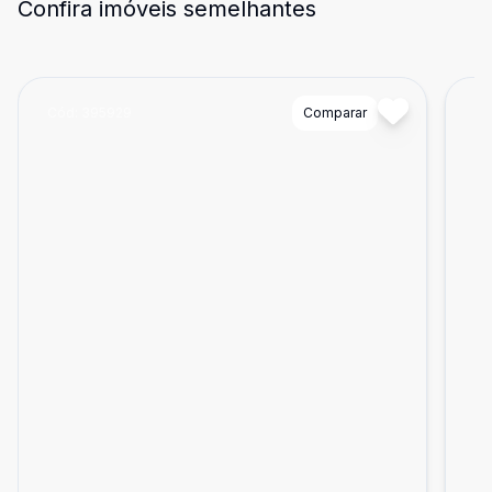
Confira imóveis semelhantes
Cód:
395929
Comparar
Có