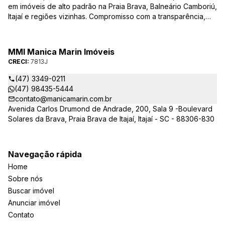
em imóveis de alto padrão na Praia Brava, Balneário Camboriú,
Itajaí e regiões vizinhas. Compromisso com a transparência,
integridade e realização dos sonhos de nossa seleta clientela.
Sua jornada imobiliária merece o melhor – conte com quem
entende e valoriza seu investimento.
MMI Manica Marin Imóveis
CRECI:
7813J
(47) 3349-0211
(47) 98435-5444
contato@manicamarin.com.br
Avenida Carlos Drumond de Andrade, 200, Sala 9 -Boulevard
Solares da Brava, Praia Brava de Itajaí, Itajaí - SC - 88306-830
Navegação rápida
Home
Sobre nós
Buscar imóvel
Anunciar imóvel
Contato