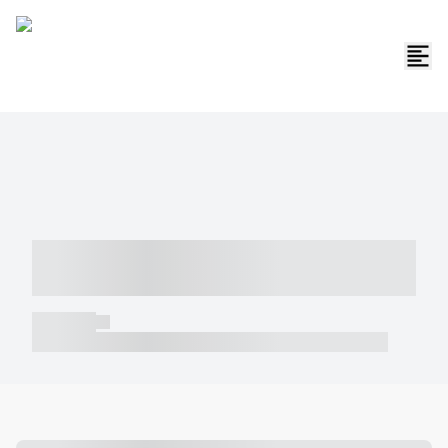
----- ----- -- ------ ---- ---- -- ----- -----
----- --- ------
----- -----
----- ----- -- ------ ---- ---- -- ----- ----- ----- --- ------