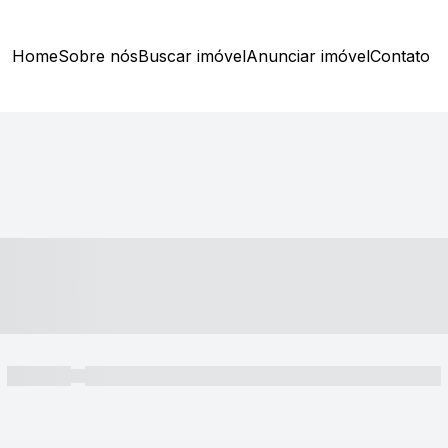
Home
Sobre nós
Buscar imóvel
Anunciar imóvel
Contato
----- ---- ---- -- ----
----- -----
----- ----- -- ------ ---- ---- -- ----- ----- ----- --- ------