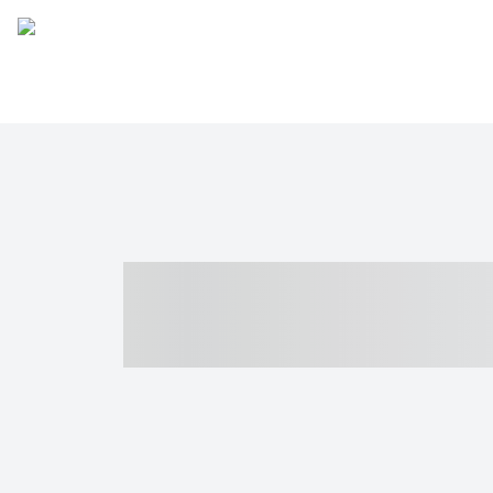
----- ----- -- -
- ------