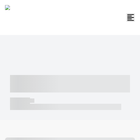
----- ----- -- ------ ---- ---- -- ----- -----
----- --- ------
----- -----
----- ----- -- ------ ---- ---- -- ----- ----- ----- --- ------