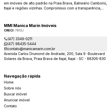
em imóveis de alto padrão na Praia Brava, Balneário Camboriú,
Itajaí e regiões vizinhas. Compromisso com a transparência,
integridade e realização dos sonhos de nossa seleta clientela.
Sua jornada imobiliária merece o melhor – conte com quem
entende e valoriza seu investimento.
MMI Manica Marin Imóveis
CRECI:
7813J
(47) 3349-0211
(47) 98435-5444
contato@manicamarin.com.br
Avenida Carlos Drumond de Andrade, 200, Sala 9 -Boulevard
Solares da Brava, Praia Brava de Itajaí, Itajaí - SC - 88306-830
Navegação rápida
Home
Sobre nós
Buscar imóvel
Anunciar imóvel
Contato