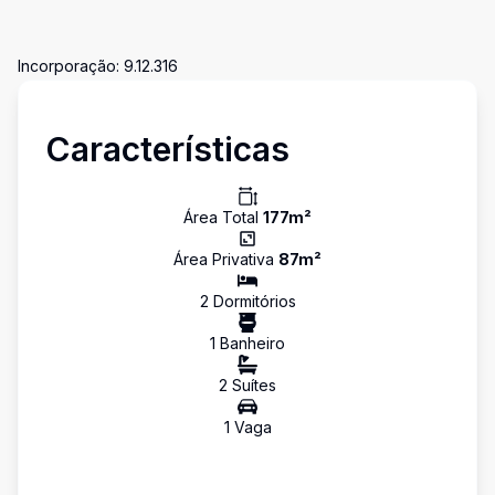
Incorporação: 9.12.316
Características
Área Total
177
m²
Área Privativa
87
m²
2
Dormitório
s
1
Banheiro
2
Suíte
s
1
Vaga