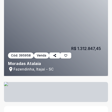
R$ 1.312.847,45
Cód:
395958
Venda
Moradas Atalaia
Fazendinha, Itajaí - SC