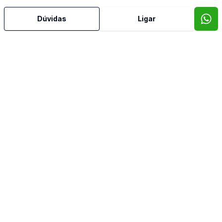
Dúvidas
Ligar
Mais informações
Água Quente
Sistema de Alarme
Área de Serviço
Banheiro Social
Churrasqueira