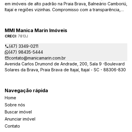
em imóveis de alto padrão na Praia Brava, Balneário Camboriú,
Itajaí e regiões vizinhas. Compromisso com a transparência,
integridade e realização dos sonhos de nossa seleta clientela.
Sua jornada imobiliária merece o melhor – conte com quem
entende e valoriza seu investimento.
MMI Manica Marin Imóveis
CRECI:
7813J
(47) 3349-0211
(47) 98435-5444
contato@manicamarin.com.br
Avenida Carlos Drumond de Andrade, 200, Sala 9 -Boulevard
Solares da Brava, Praia Brava de Itajaí, Itajaí - SC - 88306-830
Navegação rápida
Home
Sobre nós
Buscar imóvel
Anunciar imóvel
Contato