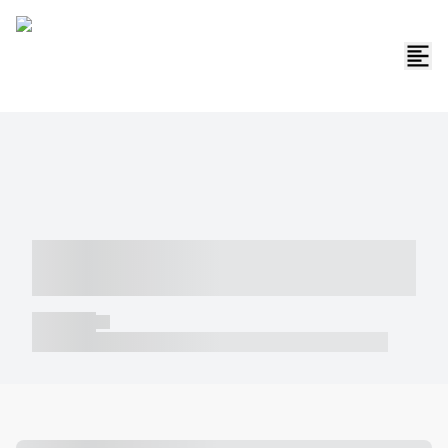
----- ----- -- ------ ---- ---- -- ----- -----
----- --- ------
----- -----
----- ----- -- ------ ---- ---- -- ----- ----- ----- --- ------