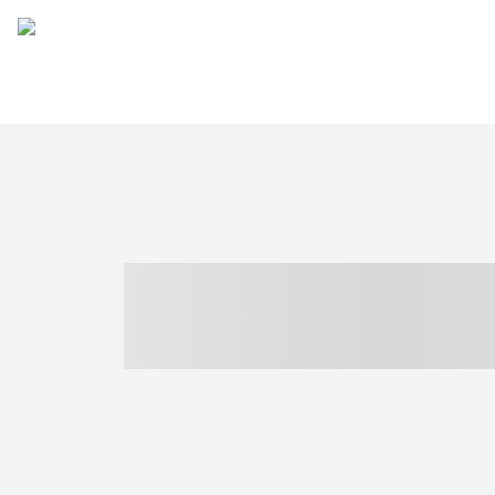
----- ----- -- -
- ------