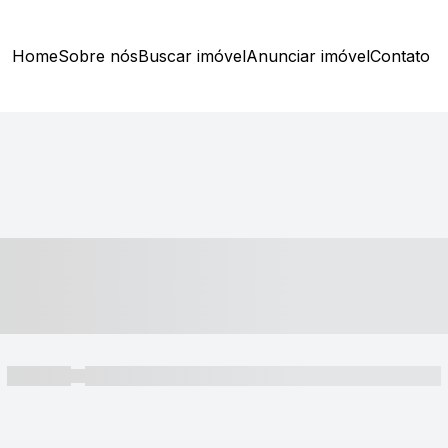
Home
Sobre nós
Buscar imóvel
Anunciar imóvel
Contato
----- ---- ---- -- ----
----- -----
----- ----- -- ------ ---- ---- -- ----- ----- ----- --- ------