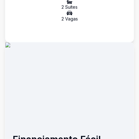
2
Suíte
s
2
Vaga
s