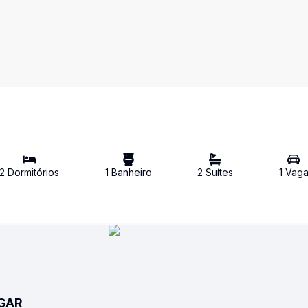
2
Dormitório
s
1
Banheiro
2
Suíte
s
1
Vag
UGAR