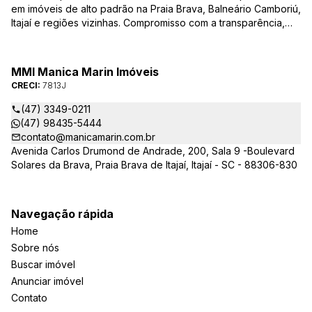
em imóveis de alto padrão na Praia Brava, Balneário Camboriú,
Itajaí e regiões vizinhas. Compromisso com a transparência,
integridade e realização dos sonhos de nossa seleta clientela.
Sua jornada imobiliária merece o melhor – conte com quem
entende e valoriza seu investimento.
MMI Manica Marin Imóveis
CRECI:
7813J
(47) 3349-0211
(47) 98435-5444
contato@manicamarin.com.br
Avenida Carlos Drumond de Andrade, 200, Sala 9 -Boulevard
Solares da Brava, Praia Brava de Itajaí, Itajaí - SC - 88306-830
Navegação rápida
Home
Sobre nós
Buscar imóvel
Anunciar imóvel
Contato