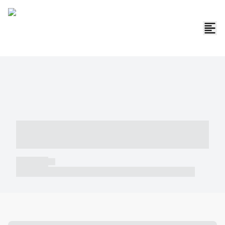
----- ----- -- ------ ---- ---- -- ----- -----
----- --- ------
----- -----
----- ----- -- ------ ---- ---- -- ----- ----- ----- --- ------