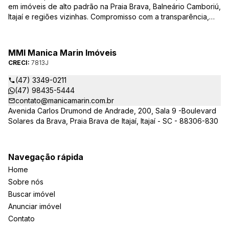
em imóveis de alto padrão na Praia Brava, Balneário Camboriú,
Itajaí e regiões vizinhas. Compromisso com a transparência,
integridade e realização dos sonhos de nossa seleta clientela.
Sua jornada imobiliária merece o melhor – conte com quem
entende e valoriza seu investimento.
MMI Manica Marin Imóveis
CRECI:
7813J
(47) 3349-0211
(47) 98435-5444
contato@manicamarin.com.br
Avenida Carlos Drumond de Andrade, 200, Sala 9 -Boulevard
Solares da Brava, Praia Brava de Itajaí, Itajaí - SC - 88306-830
Navegação rápida
Home
Sobre nós
Buscar imóvel
Anunciar imóvel
Contato