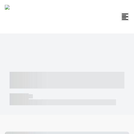
----- ----- -- ------ ---- ---- -- ----- -----
----- --- ------
----- -----
----- ----- -- ------ ---- ---- -- ----- ----- ----- --- ------