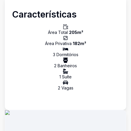
Características
Área Total
205
m²
Área Privativa
182
m²
3
Dormitório
s
2
Banheiro
s
1
Suíte
2
Vaga
s