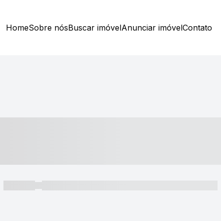
Home
Sobre nós
Buscar imóvel
Anunciar imóvel
Contato
----- ---- ---- -- ----
----- -----
----- ----- -- ------ ---- ---- -- ----- ----- ----- --- ------