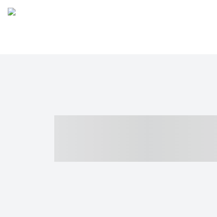
----- ----- -- -
- ------