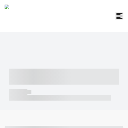
----- ----- -- ------ ---- ---- -- ----- -----
----- --- ------
----- -----
----- ----- -- ------ ---- ---- -- ----- ----- ----- --- ------