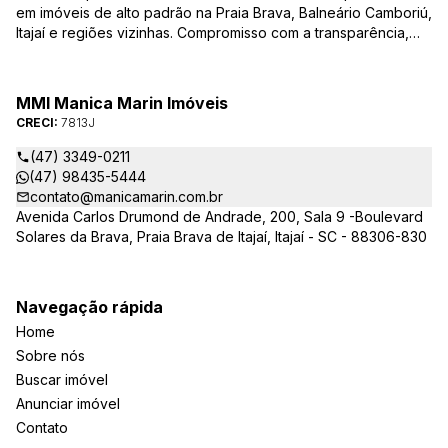
em imóveis de alto padrão na Praia Brava, Balneário Camboriú,
Itajaí e regiões vizinhas. Compromisso com a transparência,
integridade e realização dos sonhos de nossa seleta clientela.
Sua jornada imobiliária merece o melhor – conte com quem
entende e valoriza seu investimento.
MMI Manica Marin Imóveis
CRECI:
7813J
(47) 3349-0211
(47) 98435-5444
contato@manicamarin.com.br
Avenida Carlos Drumond de Andrade, 200, Sala 9 -Boulevard
Solares da Brava, Praia Brava de Itajaí, Itajaí - SC - 88306-830
Navegação rápida
Home
Sobre nós
Buscar imóvel
Anunciar imóvel
Contato