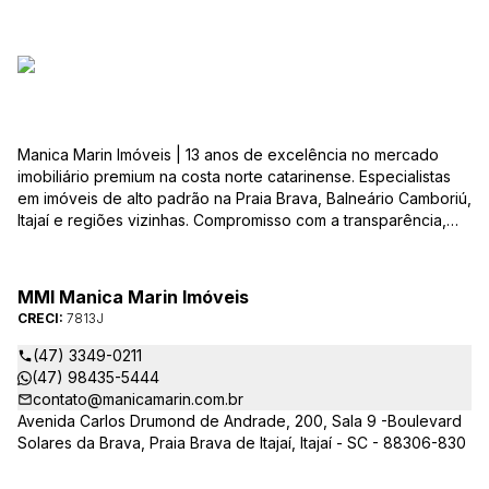
Manica Marin Imóveis | 13 anos de excelência no mercado
imobiliário premium na costa norte catarinense. Especialistas
em imóveis de alto padrão na Praia Brava, Balneário Camboriú,
Itajaí e regiões vizinhas. Compromisso com a transparência,
integridade e realização dos sonhos de nossa seleta clientela.
Sua jornada imobiliária merece o melhor – conte com quem
entende e valoriza seu investimento.
MMI Manica Marin Imóveis
CRECI:
7813J
(47) 3349-0211
(47) 98435-5444
contato@manicamarin.com.br
Avenida Carlos Drumond de Andrade, 200, Sala 9 -Boulevard
Solares da Brava, Praia Brava de Itajaí, Itajaí - SC - 88306-830