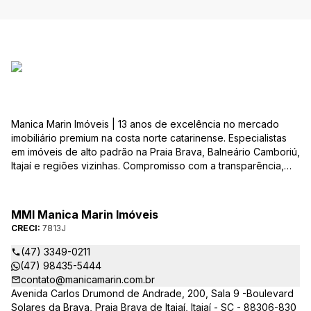
Manica Marin Imóveis | 13 anos de excelência no mercado
imobiliário premium na costa norte catarinense. Especialistas
em imóveis de alto padrão na Praia Brava, Balneário Camboriú,
Itajaí e regiões vizinhas. Compromisso com a transparência,
integridade e realização dos sonhos de nossa seleta clientela.
Sua jornada imobiliária merece o melhor – conte com quem
entende e valoriza seu investimento.
MMI Manica Marin Imóveis
CRECI:
7813J
(47) 3349-0211
(47) 98435-5444
contato@manicamarin.com.br
Avenida Carlos Drumond de Andrade, 200, Sala 9 -Boulevard
Solares da Brava, Praia Brava de Itajaí, Itajaí - SC - 88306-830