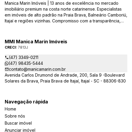
Manica Marin Imóveis | 13 anos de excelência no mercado
imobiliário premium na costa norte catarinense. Especialistas
em imóveis de alto padrão na Praia Brava, Balneário Camboriú,
Itajaí e regiões vizinhas. Compromisso com a transparência,
integridade e realização dos sonhos de nossa seleta clientela.
Sua jornada imobiliária merece o melhor – conte com quem
entende e valoriza seu investimento.
MMI Manica Marin Imóveis
CRECI:
7813J
(47) 3349-0211
(47) 98435-5444
contato@manicamarin.com.br
Avenida Carlos Drumond de Andrade, 200, Sala 9 -Boulevard
Solares da Brava, Praia Brava de Itajaí, Itajaí - SC - 88306-830
Navegação rápida
Home
Sobre nós
Buscar imóvel
Anunciar imóvel